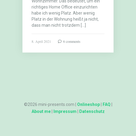
Wohnzimmer. Das bedeutet, um ein
richtiges Home Office einzurichten
habe ich wenig Platz. Aber wenig
Platz in der Wohnung heißt ja nicht,
dass man nicht trotzdem […]
8. April 2021
6 comments
©2026 mini-presents.com |
Onlineshop
|
FAQ
|
About me
|
Impressum
|
Datenschutz