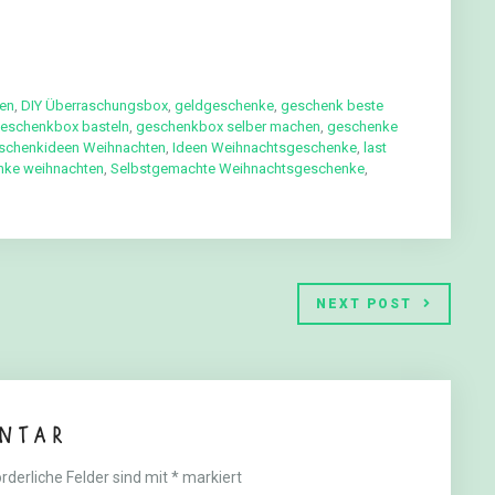
en
,
DIY Überraschungsbox
,
geldgeschenke
,
geschenk beste
eschenkbox basteln
,
geschenkbox selber machen
,
geschenke
schenkideen Weihnachten
,
Ideen Weihnachtsgeschenke
,
last
nke weihnachten
,
Selbstgemachte Weihnachtsgeschenke
,
NEXT POST
ntar
rderliche Felder sind mit
*
markiert