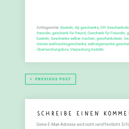
Schlagwörter:
Basteln
,
diy geschenke
,
DIY Geschenkide
freundin
,
geschenk für freund
,
Geschenk für Freundin
,
g
basteln
,
Geschenke selber machen
,
geschenkideen
,
Ge
minute weihnachtsgeschenke
,
selbstgemachte gesche
Überraschungsbox
,
Verpackung basteln
PREVIOUS POST
Schreibe einen Komme
Deine E-Mail-Adresse wird nicht veröffentlicht.
Erfo