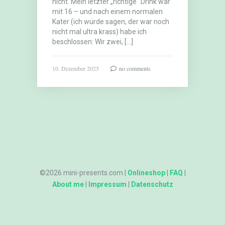
nicht. Mein letzter „richtige“ Drink war
mit 16 – und nach einem normalen
Kater (ich würde sagen, der war noch
nicht mal ultra krass) habe ich
beschlossen: Wir zwei, […]
10. Dezember 2025
no comments
©2026 mini-presents.com |
Onlineshop
|
FAQ
|
About me
|
Impressum
|
Datenschutz