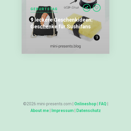
9
GEBURTSTAG
leckere
9 leckere Geschenkideen:
Geschenkideen:
Geschenke
Geschenke für Sushifans
für
26. März 2018
Sushifans
©2026 mini-presents.com |
Onlineshop
|
FAQ
|
About me
|
Impressum
|
Datenschutz