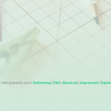
mini-presents.com |
Onlineshop
|
FAQ
|
About me
|
Impressum
|
Daten