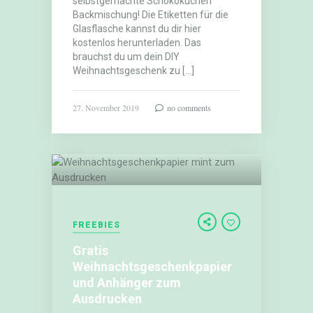
selbstgemachte Schokokuchen
Backmischung! Die Etiketten für die
Glasflasche kannst du dir hier
kostenlos herunterladen. Das
brauchst du um dein DIY
Weihnachtsgeschenk zu […]
27. November 2019
no comments
Gratis
FREEBIES
Weihnachtsgeschenkpapier
Gratis
und
Anhänger
Weihnachtsgeschenkpapier
zum
und Anhänger zum
Ausdrucken
Ausdrucken