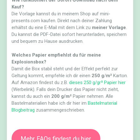
Wie funktioniert der Sofort-Download nach dem
Kauf?
Die Vorlage kannst du in meinem Shop auf mini-
presents.com kaufen. Direkt nach deiner Zahlung
erhältst du eine E-Mail mit dem Link zu
meiner Vorlage
.
Du kannst die PDF-Datei sofort herunterladen, speichern
und bequem zu Hause ausdrucken.
Welches Papier empfiehlst du für meine
Explosionsbox?
Damit die Box stabil steht und der Effekt perfekt zur
Geltung kommt, empfehle ich dir einen
250 g
/
m²
Karton.
Auf Amazon findest du z.B.
dieses 250 g/gr
²
Papier hier
(Werbelink). Falls dein Drucker das Papier nicht zieht,
kannst du auch ein
200 g/m²
Papier nehmen. Alle
Bastelmaterialien habe ich dir hier im
Bastelmaterial
Blogbeitrag
zusammengeschrieben.
Mehr FAQs findest du hier