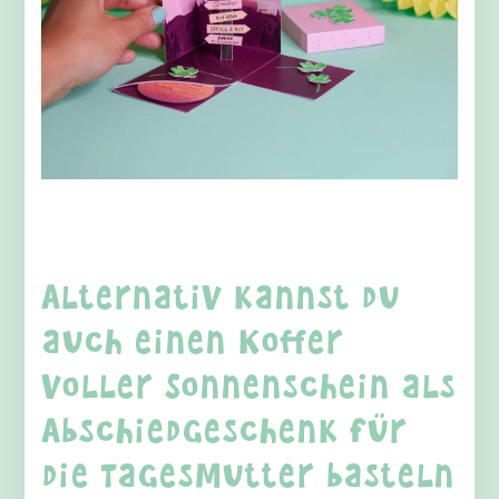
Alternativ kannst du
auch einen Koffer
voller Sonnenschein als
Abschiedgeschenk für
die Tagesmutter basteln