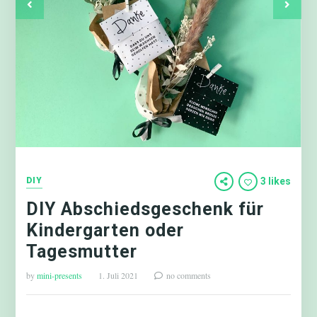
DIY
3 likes
DIY Abschiedsgeschenk für
Kindergarten oder
Tagesmutter
by
mini-presents
1. Juli 2021
no comments