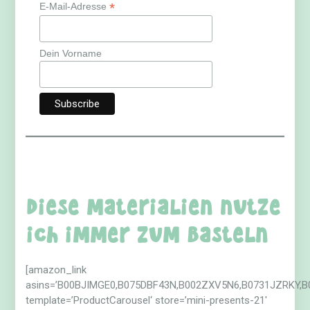
*
E-Mail-Adresse
Dein Vorname
Diese Materialien nutze
ich immer zum Basteln
[amazon_link
asins=’B00BJIMGE0,B075DBF43N,B002ZXV5N6,B0731JZRKY,
template=’ProductCarousel‘ store=’mini-presents-21′