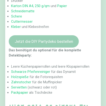
Drucker
Karton DIN A4, 250 g/qm
und
Papier
Schneidematte
Schere
Cuttermesser
Kleber
und Klebestreifen
Jetzt die DIY Partydeko bestellen
Das benötigst du optional für die komplette
Detektivparty:
Leere Küchenpapierrollen und leere Klopapierrollen
Schwarze Pfeifenreiniger
für das Dynamit
Holzspieße
für die Fotorequisiten
Zahnstocher
für die Muffinpicker
Servietten
(schwarz oder rot)
Packpapier
als Tischdecke
Hier geht es direkt zu