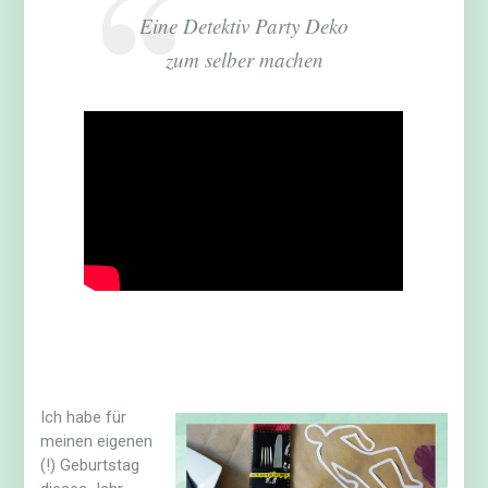
Eine Detektiv Party Deko
zum selber machen
Ich habe für
meinen eigenen
(!) Geburtstag