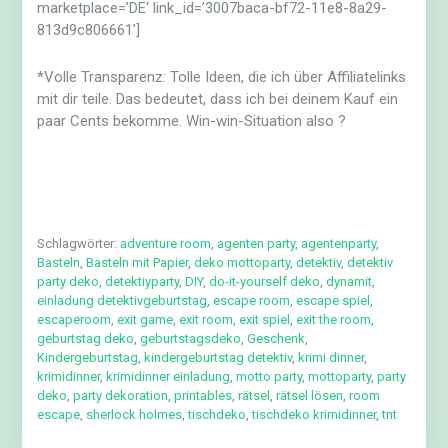
marketplace=’DE‘ link_id=’3007baca-bf72-11e8-8a29-
813d9c806661′]
*Volle Transparenz: Tolle Ideen, die ich über Affiliatelinks
mit dir teile. Das bedeutet, dass ich bei deinem Kauf ein
paar Cents bekomme. Win-win-Situation also ?
Schlagwörter:
adventure room
,
agenten party
,
agentenparty
,
Basteln
,
Basteln mit Papier
,
deko mottoparty
,
detektiv
,
detektiv
party deko
,
detektiyparty
,
DIY
,
do-it-yourself deko
,
dynamit
,
einladung detektivgeburtstag
,
escape room
,
escape spiel
,
escaperoom
,
exit game
,
exit room
,
exit spiel
,
exit the room
,
geburtstag deko
,
geburtstagsdeko
,
Geschenk
,
Kindergeburtstag
,
kindergeburtstag detektiv
,
krimi dinner
,
krimidinner
,
krimidinner einladung
,
motto party
,
mottoparty
,
party
deko
,
party dekoration
,
printables
,
rätsel
,
rätsel lösen
,
room
escape
,
sherlock holmes
,
tischdeko
,
tischdeko krimidinner
,
tnt