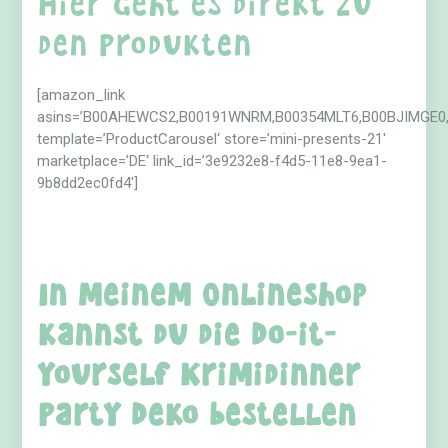
den Produkten
[amazon_link
asins=’B00AHEWCS2,B00191WNRM,B00354MLT6,B00BJIMGE0
template=’ProductCarousel‘ store=’mini-presents-21′
marketplace=’DE‘ link_id=’3e9232e8-f4d5-11e8-9ea1-
9b8dd2ec0fd4′]
In meinem Onlineshop
kannst du die Do-it-
yourself Krimidinner
Party Deko bestellen