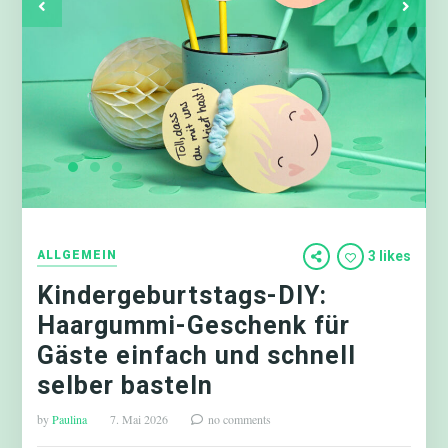
ALLGEMEIN
3 likes
Kindergeburtstags-DIY:
Haargummi-Geschenk für
Gäste einfach und schnell
selber basteln
by
Paulina
7. Mai 2026
no comments