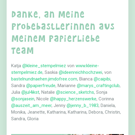
Danke, an meine
Probebastlerinnen aus
meinem Papierliebe
Team
Katja
@kleine_stempelmiez
von
www.kleine-
stempelmiez.de
, Saskia
@ideenreichhochzwei
, von
bastelnundnaehen.jimdofree.com
, Bianca
@caipibi
,
Sandra
@papierfreude
, Marianne
@marys_craftingclub
,
Julia
@jul4ikst
, Natalie
@science_sketchs
, Sonja
@sonjasein
, Nicole
@happy_herzenswerke
, Corinna
@auszeit_am_meer
, Jenny
@jenny_b_1983
, Daniela,
Monika, Jeanette, Katharina, Katharina, Debora, Christin,
Sandra, Gloria