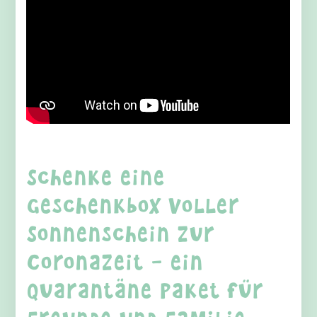
Schenke eine
Geschenkbox voller
Sonnenschein zur
Coronazeit – ein
Quarantäne Paket für
Freunde und Familie