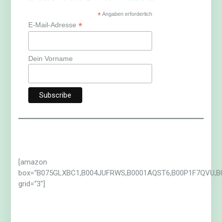
*
Angaben erforderlich
*
E-Mail-Adresse
Dein Vorname
[amazon
box=“B075GLXBC1,B004JUFRWS,B0001AQST6,B00P1F7QVU,B
grid=“3″]