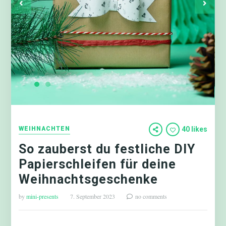
WEIHNACHTEN
40 likes
So zauberst du festliche DIY
Papierschleifen für deine
Weihnachtsgeschenke
by
mini-presents
7. September 2023
no comments