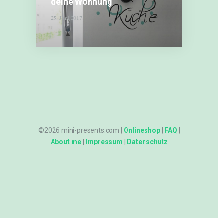
Wanduhr
deine Wohnung
für
25. Juni 2017
deine
Wohnung
©2026 mini-presents.com |
Onlineshop
|
FAQ
|
About me
|
Impressum
|
Datenschutz