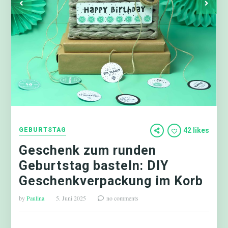
GEBURTSTAG
42 likes
Geschenk zum runden
Geburtstag basteln: DIY
Geschenkverpackung im Korb
by
Paulina
5. Juni 2025
no comments