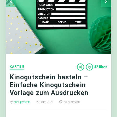
KARTEN
42 likes
Kinogutschein basteln –
Einfache Kinogutschein
Vorlage zum Ausdrucken
by
mini-presents
20. Juni 2023
no comments