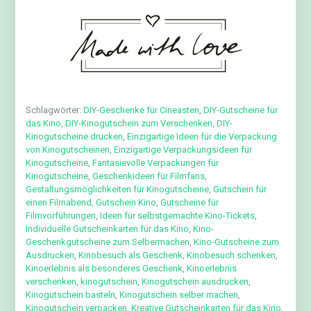
Schlagwörter:
DIY-Geschenke für Cineasten
,
DIY-Gutscheine für
das Kino
,
DIY-Kinogutschein zum Verschenken
,
DIY-
Kinogutscheine drucken
,
Einzigartige Ideen für die Verpackung
von Kinogutscheinen
,
Einzigartige Verpackungsideen für
Kinogutscheine
,
Fantasievolle Verpackungen für
Kinogutscheine
,
Geschenkideen für Filmfans
,
Gestaltungsmöglichkeiten für Kinogutscheine
,
Gutschein für
einen Filmabend
,
Gutschein Kino
,
Gutscheine für
Filmvorführungen
,
Ideen für selbstgemachte Kino-Tickets
,
Individuelle Gutscheinkarten für das Kino
,
Kino-
Geschenkgutscheine zum Selbermachen
,
Kino-Gutscheine zum
Ausdrucken
,
Kinobesuch als Geschenk
,
Kinobesuch schenken
,
Kinoerlebnis als besonderes Geschenk
,
Kinoerlebnis
verschenken
,
kinogutschein
,
Kinogutschein ausdrucken
,
Kinogutschein basteln
,
Kinogutschein selber machen
,
Kinogutschein verpacken
,
Kreative Gutscheinkarten für das Kino
,