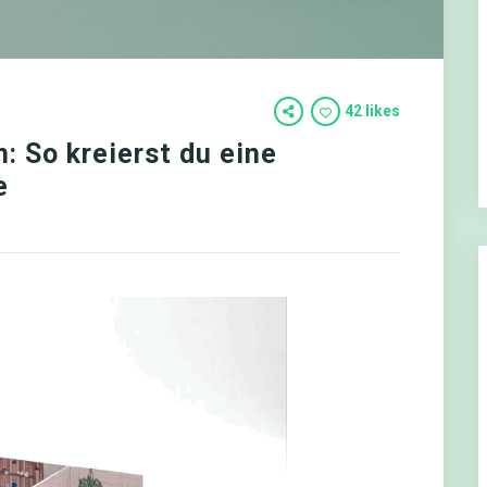
42 likes
 So kreierst du eine
e