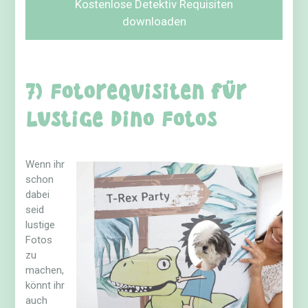
Kostenlose Detektiv Requisiten
downloaden
7) Fotorequisiten für
lustige Dino Fotos
Wenn ihr
schon
dabei
seid
lustige
Fotos
zu
machen,
könnt ihr
auch