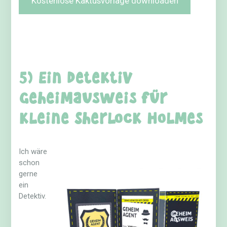
Kostenlose Kaktusvorlage downloaden
5) Ein Detektiv
Geheimausweis für
kleine Sherlock Holmes
Ich wäre
schon
gerne
ein
Detektiv.